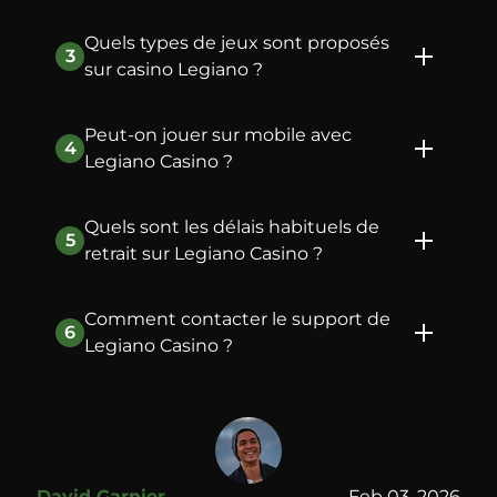
Quels types de jeux sont proposés
3
sur casino Legiano ?
Peut-on jouer sur mobile avec
4
Legiano Casino ?
Quels sont les délais habituels de
5
retrait sur Legiano Casino ?
Comment contacter le support de
6
Legiano Casino ?
David Garnier
Feb 03, 2026