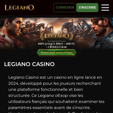
S'INSCRIRE
CONNEXION
LEGIANO CASINO
Legiano Casino est un casino en ligne lancé en
2024, développé pour les joueurs recherchant
une plateforme fonctionnelle et bien
structurée. Ce Legiano обзор vise les
utilisateurs français qui souhaitent examiner les
paramètres essentiels avant de s’inscrire.