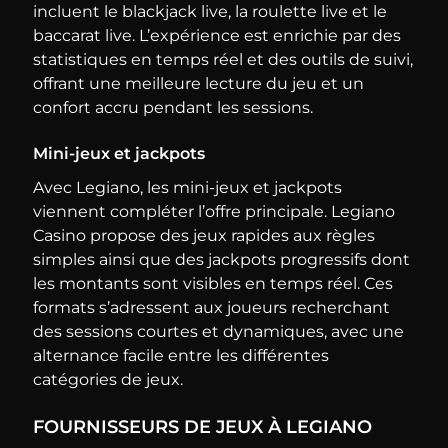
incluent le blackjack live, la roulette live et le
baccarat live. L’expérience est enrichie par des
statistiques en temps réel et des outils de suivi,
offrant une meilleure lecture du jeu et un
confort accru pendant les sessions.
Mini-jeux et jackpots
Avec Legiano, les mini-jeux et jackpots
viennent compléter l’offre principale. Legiano
Casino propose des jeux rapides aux règles
simples ainsi que des jackpots progressifs dont
les montants sont visibles en temps réel. Ces
formats s’adressent aux joueurs recherchant
des sessions courtes et dynamiques, avec une
alternance facile entre les différentes
catégories de jeux.
FOURNISSEURS DE JEUX À LEGIANO