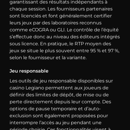
garantissant des résultats indépendants à
chaque session. Les fournisseurs partenaires
sont licenciés et font généralement certifier
leurs jeux par des laboratoires reconnus
comme eCOGRA ou GLI. Le contrôle de l’équité
s’effectue donc au niveau des éditeurs intégrés
sous licence. En pratique, le RTP moyen des
jeux se situe le plus souvent entre 95 % et 97 %,
selon le fournisseur et la variante.
Jeu responsable
Les outils de jeu responsable disponibles sur
casino Legiano permettent aux joueurs de
définir des limites de dépôt, de mise ou de
perte directement depuis leur compte. Des
options de pause temporaire et d’auto-
exclusion sont également proposées pour
interrompre l’accès au jeu pendant une
période choisie. Ces fonctionnalités visent à